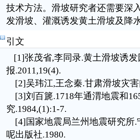
技术方法。滑坡研究者还需要深入
发滑坡、灌溉诱发黄土滑坡及降
引文
[1]张茂省,李同录.黄土滑坡诱
报.2011,19(4).
[2]吴玮江,王念秦.甘肃滑坡灾害[M
[3]刘百篪.1718年通渭地震和1
究.1984,(1):1-7.
[4]国家地震局兰州地震研究所.宁
呢出版社.1980.