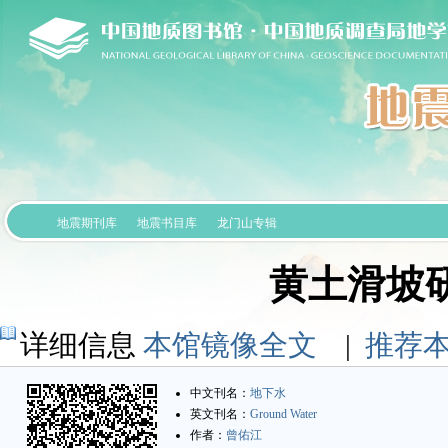
地震期刊库
地震书目库
龙门山专辑
黄土滑坡
详细信息
本馆镜像全文
|
推荐
中文刊名：
地下水
英文刊名：
Ground Water
作者：
曾佑江