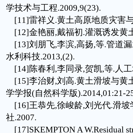
学技术与工程.2009,9(23).
[11]雷祥义.黄土高原地质灾害与人
[12]金艳丽,戴福初.灌溉诱发黄土滑
[13]刘朋飞,李滨,高扬,等.管
水利科技.2013,(2).
[14]陈春利,李同录,贺凯,等.人
[15]李治财,刘高.黄土滑坡与黄
学学报(自然科学版).2014,01:21-25
[16]王恭先,徐峻龄,刘光代.滑
社.2007.
[17]SKEMPTON A W.Residual strengt