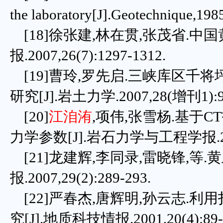
the laboratory[J].Geotechnique,198
[18]徐张建,林在贯,张茂省.中
报.2007,26(7):1297-1312.
[19]曹玲,罗先启.三峡库区千
研究[J].岩土力学.2007,28(增刊1):9
[20]
江洎洧
,项伟,张雪杨.基于
力学参数[J].岩石力学与工程学报.2011,
[21]龙建辉,李同录,雷晓锋,等
报.2007,29(2):289-293.
[22]严春杰,唐辉明,孙云志.
究[J].地质科技情报.2001,20(4):89-