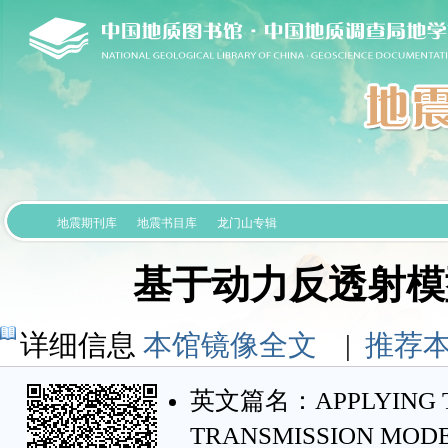
地震期刊库
地震书目库
龙门山专辑
基于动力反透射模
详细信息
本馆镜像全文
|
推荐
英文篇名：APPLYING TH
TRANSMISSION MODEL