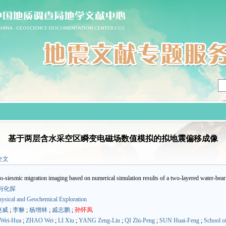
基于两层含水采空区瞬变电磁场数值模拟的拟地震偏移成像
全文
ic migration imaging based on numerical simulation results of a two-layered water-bear
与化探
ysical and Geochemical Exploration
赵威
;
李貅
;
杨增林
;
戚志鹏
;
孙怀凤
Wei-Hua
;
ZHAO Wei
;
LI Xiu
;
YANG Zeng-Lin
;
QI Zhi-Peng
;
SUN Huai-Feng
;
School o