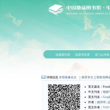
地震期刊库
地震书目库
龙门山专辑
详细信息
本馆镜像全文
|
推荐本文
| |
获取馆网
英文篇名：Pseudo-siesm
中文刊名：
物探
英文刊名：
Geoph
作者：
姚伟华
;
英文作者：
YAO 