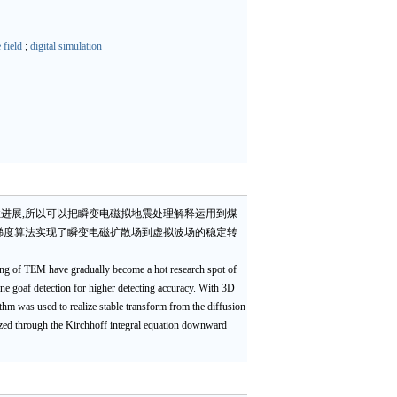
 field
;
digital simulation
进展,所以可以把瞬变电磁拟地震处理解释运用到煤
梯度算法实现了瞬变电磁扩散场到虚拟波场的稳定转
ting of TEM have gradually become a hot research spot of
e goaf detection for higher detecting accuracy. With 3D
hm was used to realize stable transform from the diffusion
alized through the Kirchhoff integral equation downward