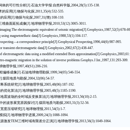
可行性分析[J].石油大学学报:自然科学版,2004,28(5):135-138.
].物探与化探,2011,35(4):532-535.
.物探与化探,2007,31(增):108-110.
拓成像[J].地球物理学报,2010,53(12):3005-3011.
ging:The electromagnetic equivalent of seismic migration[J].Geophysics,1987,52(5):678-69
sing magnetotelluric data[J].Geophysics,1988,53(1):104-117.
ospecting—a correspondence principle[J].Geophysical Prospecting,1996,44(6):987-995.
transient electromagnetic data[J].Geophysics,2002,67(2):438-447.
 electromagnetic data using a modified extended Born approximation[J].Geophysics,2003,61
-magnetic migration in the solution of inverse problems.Geophys.J.Int.,1997,131:293-309.
,1997,40(S1):206-216.
[J].石油地球物理勘探,1999,34(05):546-554.
质与勘探,2004,32(06):54-57.
[J].地球物理学报,2005,48(06):187-192.
[J].地球物理学报,2005,48(5):1185-1190.
场的全时域反变换算法[J].地球物理学报,2013,56(10):2-15.
展宽原因探讨[J].煤田地质与勘探,2003,31(3):52-56.
研究[J].地球物理报,2011,54(5):1-7.
地球物理学进展,2009,24(3):1088-1094.
TEM三维时域有限差分正演[J].地球物理学报,2013,56(3):1049-1064.