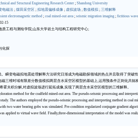
hnical and Structural Engineering Research Center
;
Shandong University
变电磁法
;
煤田采空区
;
拟地震偏移成像
;
虚拟波场
;
数值模拟
;
三维解释
nsient electromagnetic method
;
coal mined-out area
;
seismic migration imaging
;
fictitious wave
2-15
地质工程与测绘学院;山东大学岩土与结构工程研究中心;
与化探
法。瞬变电磁拟地震处理解释方法研究日渐成为电磁勘探领域的热点并且取得了突破性
电磁三维时域有限差分数值模拟两层含水采空区模型的基础上,运用预条件正则化共轭
克希霍夫积分解,对虚拟波场进行延拓成像,实现了两层含水采空区模型的三维解释。
xploration method for the coalfield mined-out area. The pseudo-seismic processing and interpre
tudy. The authors employed the pseudo-seismic processing and interpreting method in coal min
ith two water bearing gobs was simulated. Pre-condition regularized conjugate gradient algorit
was applied to virtual wave field. Finally,three-dimensional interpretation of the model was re