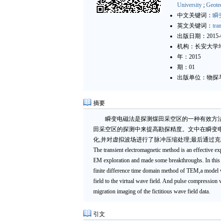
University
;
Geotec
中文关键词：
瞬
英文关键词：
tra
出版日期：2015-0
机构：长安大学
年：2015
期：01
出版单位：物探
摘要
瞬变电磁法是探测煤田采空区的一种有效方
田采空区的探测中来提高勘探精度。文中在瞬变
化,并对虚拟波场进行了脉冲压缩处理;最后通过
The transient electromagnetic method is an effective e
EM exploration and made some breakthroughs. In this s
finite difference time domain method of TEM,a model w
field to the virtual wave field. And pulse compression 
migration imaging of the fictitious wave field data.
引文