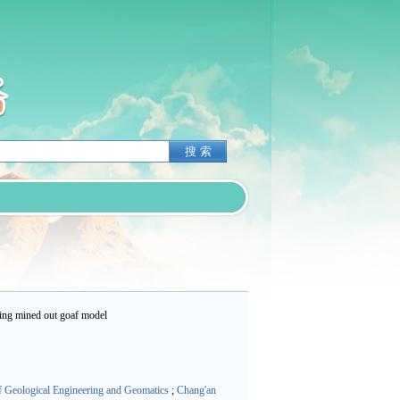
ing mined out goaf model
f Geological Engineering and Geomatics
;
Chang'an