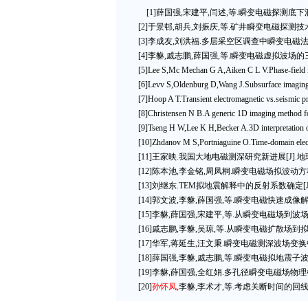
[1]薛国强,宋建平,闫述,等.瞬变电磁探测底下洞体的
[2]于景邨,胡兵,刘振庆,等.矿井瞬变电磁探测技术的应用[J
[3]李成友,刘洪福.多层采空区调查中瞬变电磁法的应用[J]
[4]李貅,戚志鹏,薛国强,等.瞬变电磁虚拟波场的三维曲面延
[5]Lee S,Mc Mechan G A,Aiken C L V.Phase-field ima
[6]Levv S,Oldenburg D,Wang J.Subsurface imaging u
[7]Hoop A T.Transient electromagnetic vs.seismic pr
[8]Christensen N B.A generic 1D imaging method for 
[9]Tseng H W,Lee K H,Becker A.3D interpretation of
[10]Zhdanov M S,Portniaguine O.Time-domain electro
[11]王家映.我国大地电磁测深研究新进展[J].地球物理学报
[12]陈本池,李金铭,周凤桐.瞬变电磁场拟波动方程偏移成像
[13]刘继东.TEM拟地震解释中的反射系数确定[J].煤田地
[14]郭文波,李貅,薛国强,等.瞬变电磁快速成像解释系统研究
[15]李貅,薛国强,宋建平,等.从瞬变电磁场到波场的优化算法
[16]戚志鹏,李貅,吴琼,等.从瞬变电磁扩散场到拟地震波
[17]华军,蒋延生,汪文秉.瞬变电磁测深波场变换中的波形
[18]薛国强,李貅,戚志鹏,等.瞬变电磁拟地震子波宽度压缩
[19]李貅,薛国强,全红娟.多孔径瞬变电磁场物理模拟[J].
[20]
孙怀凤
,李貅,李术才,等.考虑关断时间的回线源激发