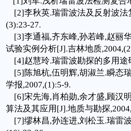
[1]刘军.浅析瑞雷波法检测复合地基承载
[2]李秋英.瑞雷波法及反射波法复合
(3):23-27.
[3]李通福,齐东峰,孙若峰,赵
试验实例分析[J].吉林地质,2004,(2):
[4]赵慧玲.瑞雷波勘探的多用途研究[J]
[5]陈旭杭,伍明辉,胡淑兰.瞬态
学报,2007,(1):5-9.
[6]宋先海,肖柏勋,余才盛,顾汉
算法及其应用[J].地质与勘探,2004,(1)
[7]缪林昌,孙连进,刘松玉.瑞雷波