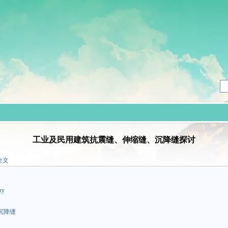
工业及民用建筑抗震缝、伸缩缝、沉降缝探讨
全文
ry
沉降缝