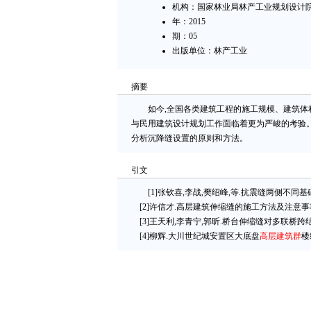
机构：国家林业局林产工业规划设计院
年：2015
期：05
出版单位：林产工业
摘要
如今,全国各类建筑工程的施工规模、建筑体
与民用建筑设计规划工作面临着更为严峻的考验
分析沉降缝设置的原则和方法。
引文
[1]张钦喜,李战,樊绍峰,等.抗震缝两侧不同基础形式
[2]许信才.高层建筑伸缩缝的施工方法及注意事项[J]
[3]王天利,李青宁,郭昕.桥台伸缩缝对多联桥跨结构地震碰
[4]柳辉.大川世纪城安置区大底盘
高层建筑群
楼