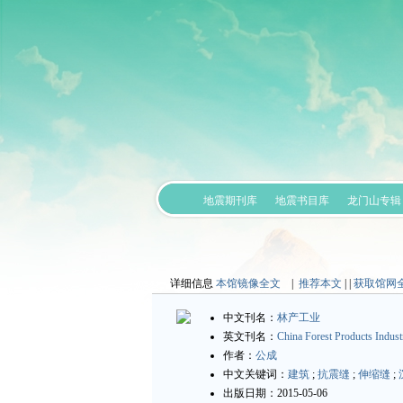
地震期刊库
地震书目库
龙门山专辑
详细信息
本馆镜像全文
|
推荐本文
| |
获取馆网
中文刊名：
林产工业
英文刊名：
China Forest Products Indust
作者：
公成
中文关键词：
建筑
;
抗震缝
;
伸缩缝
;
出版日期：2015-05-06