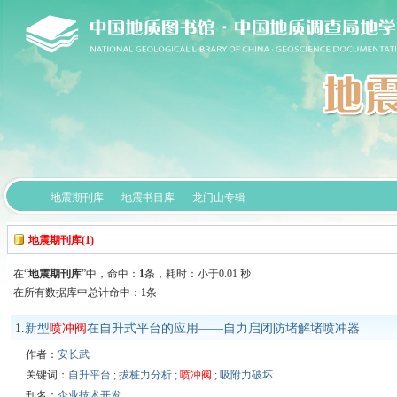
地震期刊库
地震书目库
龙门山专辑
地震期刊库(1)
在“
地震期刊库
”中，
命中：
1
条，耗时：小于0.01 秒
在所有数据库中总计命中：
1
条
1.
新型
喷冲阀
在自升式平台的应用——自力启闭防堵解堵喷冲器
作者：
安长武
关键词：
自升平台
;
拔桩力分析
;
喷冲阀
;
吸附力破坏
刊名：
企业技术开发