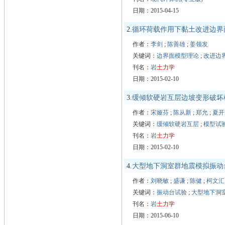
日期：2015-04-15
2.
循环荷载作用下黏土改进边界
作者：
李剑
;
陈善雄
;
姜领发
关键词：
边界面模型理论
;
改进边
刊名：
岩
土力学
日期：2015-02-10
3.
缓倾软硬岩互层边坡变形破坏
作者：
宋娅芬
;
陈从新
;
郑允
;
夏开
关键词：
缓倾软硬岩互层
;
模型试
刊名：
岩
土力学
日期：2015-02-10
4.
大型地下洞室群地震模拟振动台
作者：
刘晓敏
;
盛谦
;
陈健
;
柯文汇
关键词：
振动台试验
;
大型地下洞
刊名：
岩
土力学
日期：2015-06-10