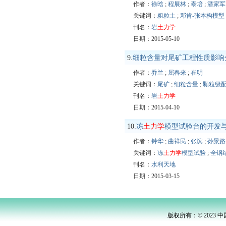
作者：
徐晗
;
程展林
;
泰培
;
潘家军
关键词：
粗粒土
;
邓肯-张本构模型
刊名：
岩
土力学
日期：2015-05-10
9.
细粒含量对尾矿工程性质影响
作者：
乔兰
;
屈春来
;
崔明
关键词：
尾矿
;
细粒含量
;
颗粒级
刊名：
岩
土力学
日期：2015-04-10
10.
冻
土力学
模型试验台的开发
作者：
钟华
;
曲祥民
;
张滨
;
孙景路
关键词：
冻
土力学
模型试验
;
全钢
刊名：
水利天地
日期：2015-03-15
版权所有：© 2023