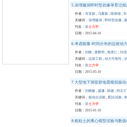
5.
深埋隧洞即时型岩爆孕育过程
作者：
肖亚勋
;
冯夏庭
;
陈炳瑞
;
丰
关键词：
深埋隧洞
;
即时型岩爆
;
刊名：
岩
土力学
日期：2015-04-10
6.
考虑能量-时间分布的边坡动
作者：
刘晓
;
唐辉明
;
熊承仁
;
刘清
关键词：
边坡工程
;
动力可靠性
;
刊名：
岩
土力学
日期：2015-05-10
7.
大型地下洞室群地震模拟振动台
作者：
刘晓敏
;
盛谦
;
陈健
;
柯文汇
关键词：
振动台试验
;
配比试验
;
刊名：
岩
土力学
日期：2015-01-10
8.
粗粒土的离心模型试验与数值