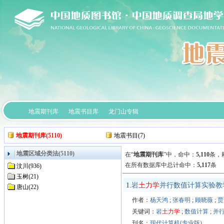
地震期刊库
地震书目库
龙门山专辑
地震期刊库(5110)
地震书目(7)
地震区域分类法(5110)
在“
地震期刊库
”中，
命中：
5,110
条，耗
在所有数据库中总计命中：
5,117
条
汶川(936)
玉树(21)
1.
岩
土力学
并行数值计算实验教
唐山(22)
作者：
杨天鸿
;
张春明
;
顾晓薇
;
贾
关键词：
岩
土力学
;
数值计算
;
并
刊名：
现代计算机(专业版)