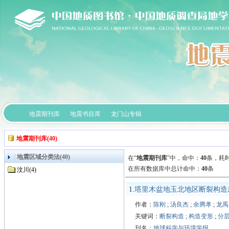
地震期刊库
地震书目库
龙门山专辑
地震期刊库(40)
地震区域分类法(40)
在“
地震期刊库
”中，
命中：
40
条，耗时
在所有数据库中总计命中：
40
条
汶川(4)
1.
塔里木盆地玉北地区断裂构造
作者：
陈刚
;
汤良杰
;
余腾孝
;
龙禹
关键词：
断裂构造
;
构造变形
;
分
刊名：
地球科学与环境学报