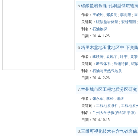
5.
碳酸盐岩裂缝-孔洞型储层缝
作者：
王峣钧
;
郑多明
;
李向阳
;
崔
关键词：
碳酸盐岩储层
;
裂缝预测
刊名：
石油物探
日期：2014-11-25
6.
塔里木盆地玉北地区中-下奥
作者：
李映涛
;
袁晓宇
;
叶宁
;
黄擎
关键词：
断裂体系
;
裂缝特征
;
碳
刊名：
石油与天然气地质
日期：2014-12-28
7.
兰州城市区工程地质分区研究
作者：
张永军
;
李松
;
谢煜
关键词：
工程地质条件
;
工程地质
刊名：
兰州大学学报(自然科学版)
日期：2014-10-15
8.
三维可视化技术在含气砂岩储