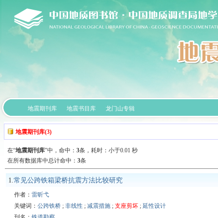
地震期刊库
地震书目库
龙门山专辑
地震期刊库(3)
在“
地震期刊库
”中，
命中：
3
条，耗时：小于0.01 秒
在所有数据库中总计命中：
3
条
1.
常见公跨铁箱梁桥抗震方法比较研究
作者：
雷昕弋
关键词：
公跨铁桥
;
非线性
;
减震措施
;
支座剪坏
;
延性设计
刊名：
铁道勘察