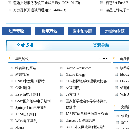
燕递文献服务系统开通试用通知
(2024-04-23)
科慧Sci-Fu
万方灵析开通试用通知
(2024-04-23)
超星汇雅电子
资源导航
期刊论文
电子
维普期刊原站
Nature Geoscience
读秀
维普镜像
Nature Energy
Eboo
CNKI中文期刊原站
SEG勘探地球物理学家协会
Else
CNKI镜像
AGU期刊
馆藏
Elsevier电子期刊
万方期刊
Wil
GSW国外地学电子期刊
国家哲学社会科学学术期刊
数据库
文摘
SpringerLink电子期刊
JASIST信息科学与科技杂志
ACS电子期刊
馆藏
Onepetro石油综合库
Wiley电子期刊
SC
NSTL外文回溯期刊数据库
Nature