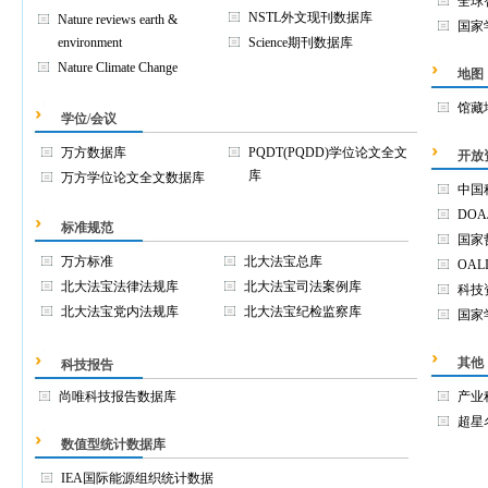
全球
NSTL外文现刊数据库
Nature reviews earth &
国家
environment
Science期刊数据库
Nature Climate Change
地图
馆藏
学位/会议
万方数据库
PQDT(PQDD)学位论文全文
开放
库
万方学位论文全文数据库
中国
DOA
标准规范
国家
万方标准
北大法宝总库
OAL
北大法宝法律法规库
北大法宝司法案例库
科技
北大法宝党内法规库
北大法宝纪检监察库
国家
其他
科技报告
尚唯科技报告数据库
产业
超星
数值型统计数据库
IEA国际能源组织统计数据